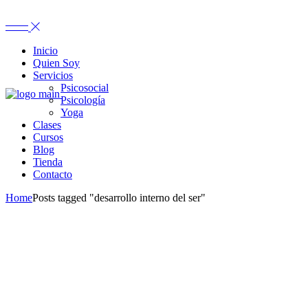
Inicio
Quien Soy
Servicios
Psicosocial
Psicología
Yoga
Clases
Cursos
Blog
Tienda
Contacto
Home
Posts tagged "desarrollo interno del ser"